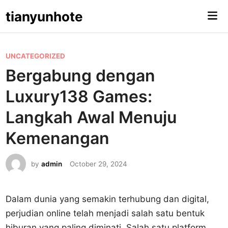
Skip
tianyunhote
Mai
to
Me
content
P
UNCATEGORIZED
o
Bergabung dengan
s
Luxury138 Games:
t
e
Langkah Awal Menuju
d
Kemenangan
i
n
by
admin
October 29, 2024
Dalam dunia yang semakin terhubung dan digital,
perjudian online telah menjadi salah satu bentuk
hiburan yang paling diminati. Salah satu platform