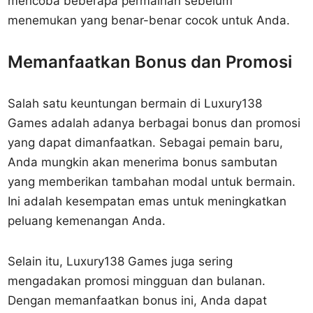
mencoba beberapa permainan sebelum
menemukan yang benar-benar cocok untuk Anda.
Memanfaatkan Bonus dan Promosi
Salah satu keuntungan bermain di Luxury138
Games adalah adanya berbagai bonus dan promosi
yang dapat dimanfaatkan. Sebagai pemain baru,
Anda mungkin akan menerima bonus sambutan
yang memberikan tambahan modal untuk bermain.
Ini adalah kesempatan emas untuk meningkatkan
peluang kemenangan Anda.
Selain itu, Luxury138 Games juga sering
mengadakan promosi mingguan dan bulanan.
Dengan memanfaatkan bonus ini, Anda dapat