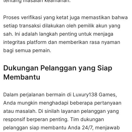
tentang masalah keamanan.
Proses verifikasi yang ketat juga memastikan bahwa
setiap transaksi dilakukan oleh pemilik akun yang
sah. Ini adalah langkah penting untuk menjaga
integritas platform dan memberikan rasa nyaman
bagi semua pemain.
Dukungan Pelanggan yang Siap
Membantu
Dalam perjalanan bermain di Luxury138 Games,
Anda mungkin menghadapi beberapa pertanyaan
atau masalah. Di sinilah layanan pelanggan yang
responsif berperan penting. Tim dukungan
pelanggan siap membantu Anda 24/7, menjawab