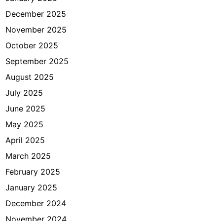
December 2025
November 2025
October 2025
September 2025
August 2025
July 2025
June 2025
May 2025
April 2025
March 2025
February 2025
January 2025
December 2024
November 2024