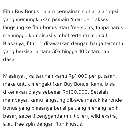
Fitur Buy Bonus dalam permainan slot adalah opsi
yang memungkinkan pemain “membeli” akses
langsung ke fitur bonus atau free spins, tanpa harus
menunggu kombinasi simbol tertentu muncul.
Biasanya, fitur ini ditawarkan dengan harga tertentu
yang berkisar antara 50x hingga 100x taruhan
dasar.
Misalnya, jika taruhan kamu Rp1.000 per putaran,
maka untuk mengaktifkan Buy Bonus, kamu bisa
dikenakan biaya sebesar Rp100.000. Setelah
membayar, kamu langsung dibawa masuk ke ronde
bonus yang biasanya berisi peluang menang lebih
besar, seperti pengganda (multiplier), wild ekstra,
atau free spin dengan fitur khusus.