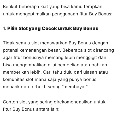
Berikut beberapa kiat yang bisa kamu terapkan
untuk mengoptimalkan penggunaan fitur Buy Bonus:
1.
Pilih Slot yang Cocok untuk Buy Bonus
Tidak semua slot menawarkan Buy Bonus dengan
potensi kemenangan besar. Beberapa slot dirancang
agar fitur bonusnya memang lebih menggigit dan
bisa mengembalikan nilai pembelian atau bahkan
memberikan lebih. Cari tahu dulu dari ulasan atau
komunitas slot mana saja yang punya bonus
menarik dan terbukti sering “membayar”.
Contoh slot yang sering direkomendasikan untuk
fitur Buy Bonus antara lain: