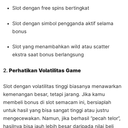
Slot dengan free spins bertingkat
Slot dengan simbol pengganda aktif selama
bonus
Slot yang menambahkan wild atau scatter
ekstra saat bonus berlangsung
2.
Perhatikan Volatilitas Game
Slot dengan volatilitas tinggi biasanya menawarkan
kemenangan besar, tetapi jarang. Jika kamu
membeli bonus di slot semacam ini, bersiaplah
untuk hasil yang bisa sangat tinggi atau justru
mengecewakan. Namun, jika berhasil “pecah telor”,
hasilnya bisa jauh lebih besar daripada nilai beli