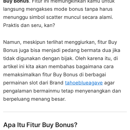
Buy Bonus
. Fitur ini memungkinkan kamu untuk
langsung mengakses mode bonus tanpa harus
menunggu simbol scatter muncul secara alami.
Praktis dan seru, kan?
Namun, meskipun terlihat menggiurkan, fitur Buy
Bonus juga bisa menjadi pedang bermata dua jika
tidak digunakan dengan bijak. Oleh karena itu, di
artikel ini kita akan membahas bagaimana cara
memaksimalkan fitur Buy Bonus di berbagai
permainan slot dari Brand
tahoeblueagave
agar
pengalaman bermainmu tetap menyenangkan dan
berpeluang menang besar.
Apa Itu Fitur Buy Bonus?