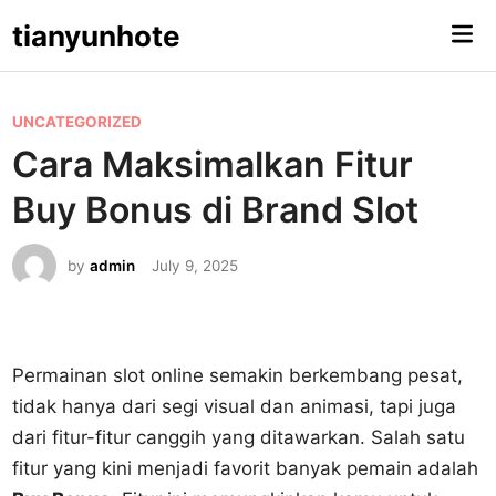
Skip
tianyunhote
Mai
to
Me
content
P
UNCATEGORIZED
o
Cara Maksimalkan Fitur
s
Buy Bonus di Brand Slot
t
e
by
admin
July 9, 2025
d
i
n
Permainan slot online semakin berkembang pesat,
tidak hanya dari segi visual dan animasi, tapi juga
dari fitur-fitur canggih yang ditawarkan. Salah satu
fitur yang kini menjadi favorit banyak pemain adalah