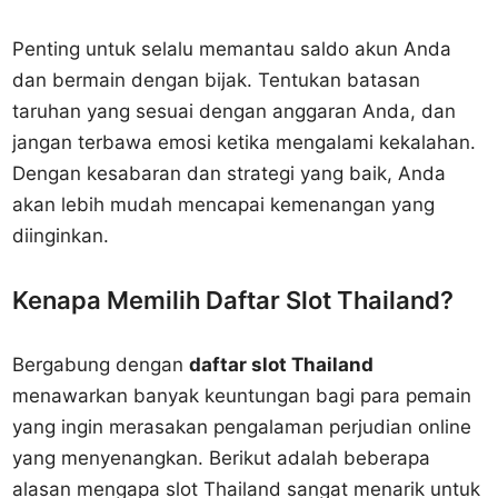
Penting untuk selalu memantau saldo akun Anda
dan bermain dengan bijak. Tentukan batasan
taruhan yang sesuai dengan anggaran Anda, dan
jangan terbawa emosi ketika mengalami kekalahan.
Dengan kesabaran dan strategi yang baik, Anda
akan lebih mudah mencapai kemenangan yang
diinginkan.
Kenapa Memilih Daftar Slot Thailand?
Bergabung dengan
daftar slot Thailand
menawarkan banyak keuntungan bagi para pemain
yang ingin merasakan pengalaman perjudian online
yang menyenangkan. Berikut adalah beberapa
alasan mengapa slot Thailand sangat menarik untuk