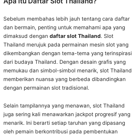
Apa itu Daftar Slot Thailand?
Sebelum membahas lebih jauh tentang cara daftar
dan bermain, penting untuk memahami apa yang
dimaksud dengan
daftar slot Thailand
. Slot
Thailand merujuk pada permainan mesin slot yang
dikembangkan dengan tema-tema yang terinspirasi
dari budaya Thailand. Dengan desain grafis yang
memukau dan simbol-simbol menarik, slot Thailand
memberikan nuansa yang berbeda dibandingkan
dengan permainan slot tradisional.
Selain tampilannya yang menawan, slot Thailand
juga sering kali menawarkan jackpot progresif yang
menarik. Ini berarti setiap taruhan yang dipasang
oleh pemain berkontribusi pada pembentukan