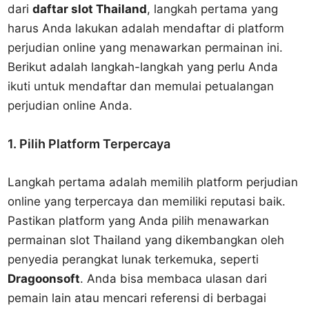
dari
daftar slot Thailand
, langkah pertama yang
harus Anda lakukan adalah mendaftar di platform
perjudian online yang menawarkan permainan ini.
Berikut adalah langkah-langkah yang perlu Anda
ikuti untuk mendaftar dan memulai petualangan
perjudian online Anda.
1. Pilih Platform Terpercaya
Langkah pertama adalah memilih platform perjudian
online yang terpercaya dan memiliki reputasi baik.
Pastikan platform yang Anda pilih menawarkan
permainan slot Thailand yang dikembangkan oleh
penyedia perangkat lunak terkemuka, seperti
Dragoonsoft
. Anda bisa membaca ulasan dari
pemain lain atau mencari referensi di berbagai