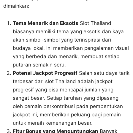
dimainkan:
Tema Menarik dan Eksotis
Slot Thailand
biasanya memiliki tema yang eksotis dan kaya
akan simbol-simbol yang terinspirasi dari
budaya lokal. Ini memberikan pengalaman visual
yang berbeda dan menarik, membuat setiap
putaran semakin seru.
Potensi Jackpot Progresif
Salah satu daya tarik
terbesar dari slot Thailand adalah jackpot
progresif yang bisa mencapai jumlah yang
sangat besar. Setiap taruhan yang dipasang
oleh pemain berkontribusi pada pembentukan
jackpot ini, memberikan peluang bagi pemain
untuk meraih kemenangan besar.
Fitur Bonus yang Menguntungkan
Banyak