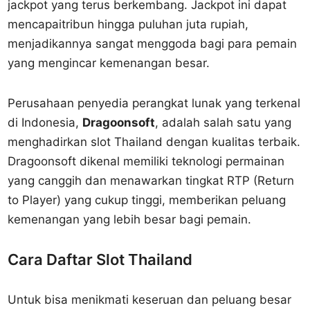
jackpot yang terus berkembang. Jackpot ini dapat
mencapaitribun hingga puluhan juta rupiah,
menjadikannya sangat menggoda bagi para pemain
yang mengincar kemenangan besar.
Perusahaan penyedia perangkat lunak yang terkenal
di Indonesia,
Dragoonsoft
, adalah salah satu yang
menghadirkan slot Thailand dengan kualitas terbaik.
Dragoonsoft dikenal memiliki teknologi permainan
yang canggih dan menawarkan tingkat RTP (Return
to Player) yang cukup tinggi, memberikan peluang
kemenangan yang lebih besar bagi pemain.
Cara Daftar Slot Thailand
Untuk bisa menikmati keseruan dan peluang besar