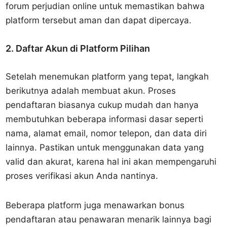
forum perjudian online untuk memastikan bahwa
platform tersebut aman dan dapat dipercaya.
2. Daftar Akun di Platform Pilihan
Setelah menemukan platform yang tepat, langkah
berikutnya adalah membuat akun. Proses
pendaftaran biasanya cukup mudah dan hanya
membutuhkan beberapa informasi dasar seperti
nama, alamat email, nomor telepon, dan data diri
lainnya. Pastikan untuk menggunakan data yang
valid dan akurat, karena hal ini akan mempengaruhi
proses verifikasi akun Anda nantinya.
Beberapa platform juga menawarkan bonus
pendaftaran atau penawaran menarik lainnya bagi