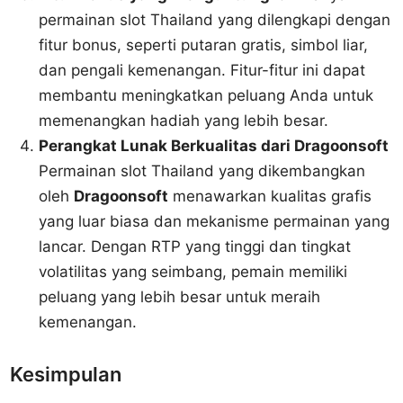
permainan slot Thailand yang dilengkapi dengan
fitur bonus, seperti putaran gratis, simbol liar,
dan pengali kemenangan. Fitur-fitur ini dapat
membantu meningkatkan peluang Anda untuk
memenangkan hadiah yang lebih besar.
Perangkat Lunak Berkualitas dari Dragoonsoft
Permainan slot Thailand yang dikembangkan
oleh
Dragoonsoft
menawarkan kualitas grafis
yang luar biasa dan mekanisme permainan yang
lancar. Dengan RTP yang tinggi dan tingkat
volatilitas yang seimbang, pemain memiliki
peluang yang lebih besar untuk meraih
kemenangan.
Kesimpulan