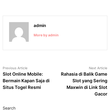
admin
More by admin
Post
Previous
N
Previous Article
Next Article
article:
a
Slot Online Mobile:
Rahasia di Balik Game
navigation
Bermain Kapan Saja di
Slot yang Sering
Situs Togel Resmi
Maxwin di Link Slot
Gacor
Search