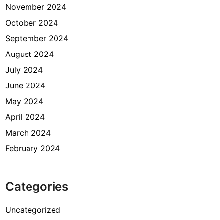
November 2024
October 2024
September 2024
August 2024
July 2024
June 2024
May 2024
April 2024
March 2024
February 2024
Categories
Uncategorized