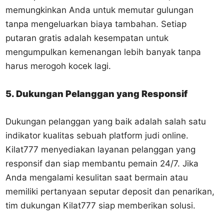
memungkinkan Anda untuk memutar gulungan
tanpa mengeluarkan biaya tambahan. Setiap
putaran gratis adalah kesempatan untuk
mengumpulkan kemenangan lebih banyak tanpa
harus merogoh kocek lagi.
5. Dukungan Pelanggan yang Responsif
Dukungan pelanggan yang baik adalah salah satu
indikator kualitas sebuah platform judi online.
Kilat777 menyediakan layanan pelanggan yang
responsif dan siap membantu pemain 24/7. Jika
Anda mengalami kesulitan saat bermain atau
memiliki pertanyaan seputar deposit dan penarikan,
tim dukungan Kilat777 siap memberikan solusi.