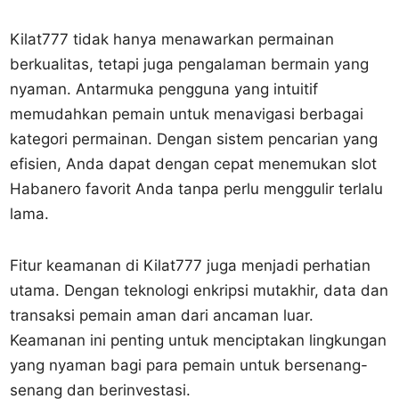
Kilat777 tidak hanya menawarkan permainan
berkualitas, tetapi juga pengalaman bermain yang
nyaman. Antarmuka pengguna yang intuitif
memudahkan pemain untuk menavigasi berbagai
kategori permainan. Dengan sistem pencarian yang
efisien, Anda dapat dengan cepat menemukan slot
Habanero favorit Anda tanpa perlu menggulir terlalu
lama.
Fitur keamanan di Kilat777 juga menjadi perhatian
utama. Dengan teknologi enkripsi mutakhir, data dan
transaksi pemain aman dari ancaman luar.
Keamanan ini penting untuk menciptakan lingkungan
yang nyaman bagi para pemain untuk bersenang-
senang dan berinvestasi.