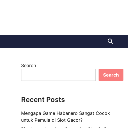
Search
Search
Recent Posts
Mengapa Game Habanero Sangat Cocok
untuk Pemula di Slot Gacor?