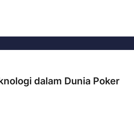
eknologi dalam Dunia Poker