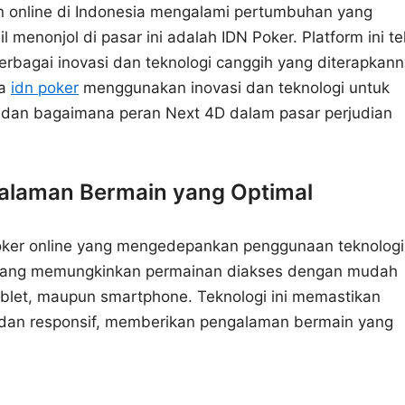
ian online di Indonesia mengalami pertumbuhan yang
 menonjol di pasar ini adalah IDN Poker. Platform ini te
rbagai inovasi dan teknologi canggih yang diterapkann
na
idn poker
menggunakan inovasi dan teknologi untuk
 dan bagaimana peran Next 4D dalam pasar perjudian
galaman Bermain yang Optimal
 poker online yang mengedepankan penggunaan teknologi
 yang memungkinkan permainan diakses dengan mudah
tablet, maupun smartphone. Teknologi ini memastikan
 dan responsif, memberikan pengalaman bermain yang