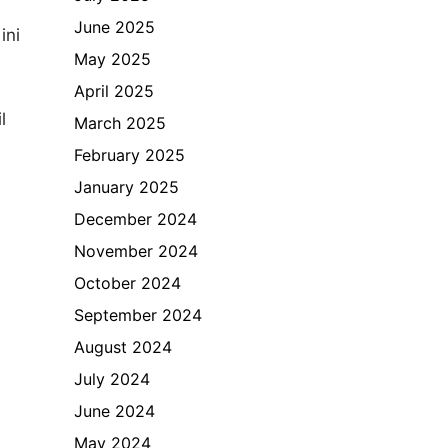
June 2025
ini
May 2025
April 2025
l
March 2025
February 2025
January 2025
December 2024
November 2024
October 2024
September 2024
August 2024
July 2024
June 2024
May 2024