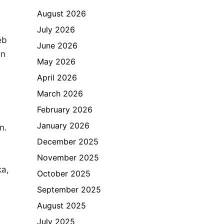
August 2026
July 2026
eb
June 2026
in
May 2026
April 2026
March 2026
February 2026
January 2026
n.
December 2025
November 2025
ka,
October 2025
September 2025
August 2025
July 2025