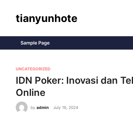
Skip
to
tianyunhote
content
Sample Page
P
UNCATEGORIZED
o
IDN Poker: Inovasi dan T
s
Online
t
e
by
admin
July 16, 2024
d
i
n