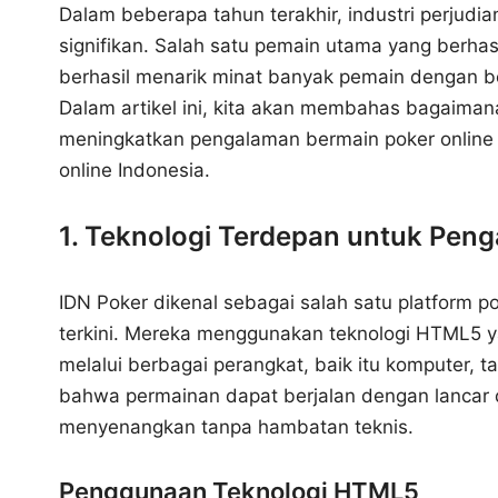
Dalam beberapa tahun terakhir, industri perjud
signifikan. Salah satu pemain utama yang berhasil
berhasil menarik minat banyak pemain dengan be
Dalam artikel ini, kita akan membahas bagaima
meningkatkan pengalaman bermain poker online
online Indonesia.
1. Teknologi Terdepan untuk Pen
IDN Poker dikenal sebagai salah satu platform
terkini. Mereka menggunakan teknologi HTML5
melalui berbagai perangkat, baik itu komputer, 
bahwa permainan dapat berjalan dengan lancar
menyenangkan tanpa hambatan teknis.
Penggunaan Teknologi HTML5