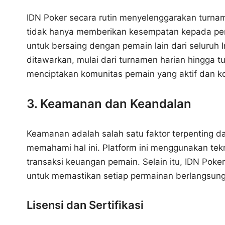
IDN Poker secara rutin menyelenggarakan turna
tidak hanya memberikan kesempatan kepada pem
untuk bersaing dengan pemain lain dari seluruh
ditawarkan, mulai dari turnamen harian hingga 
menciptakan komunitas pemain yang aktif dan ko
3. Keamanan dan Keandalan
Keamanan adalah salah satu faktor terpenting da
memahami hal ini. Platform ini menggunakan tekn
transaksi keuangan pemain. Selain itu, IDN Poke
untuk memastikan setiap permainan berlangsung 
Lisensi dan Sertifikasi