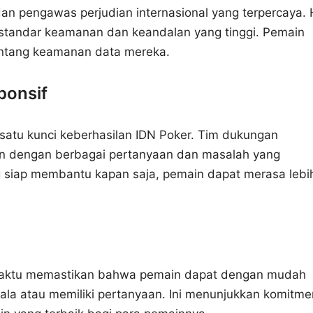
badan pengawas perjudian internasional yang terpercaya. 
standar keamanan dan keandalan yang tinggi. Pemain
entang keamanan data mereka.
ponsif
satu kunci keberhasilan IDN Poker. Tim dukungan
n dengan berbagai pertanyaan dan masalah yang
 siap membantu kapan saja, pemain dapat merasa lebi
waktu memastikan bahwa pemain dapat dengan mudah
ala atau memiliki pertanyaan. Ini menunjukkan komitme