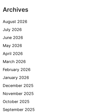
Archives
August 2026
July 2026
June 2026
May 2026
April 2026
March 2026
February 2026
January 2026
December 2025
November 2025
October 2025
September 2025