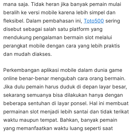
mana saja. Tidak heran jika banyak pemain mulai
beralih ke versi mobile karena lebih simpel dan
fleksibel. Dalam pembahasan ini,
Toto500
sering
disebut sebagai salah satu platform yang
mendukung pengalaman bermain slot melalui
perangkat mobile dengan cara yang lebih praktis
dan mudah diakses.
Perkembangan aplikasi mobile dalam dunia game
online benar-benar mengubah cara orang bermain.
Jika dulu pemain harus duduk di depan layar besar,
sekarang semuanya bisa dilakukan hanya dengan
beberapa sentuhan di layar ponsel. Hal ini membuat
permainan slot menjadi lebih santai dan tidak terikat
waktu maupun tempat. Bahkan, banyak pemain
yang memanfaatkan waktu luang seperti saat