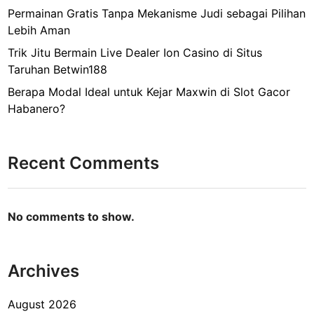
Permainan Gratis Tanpa Mekanisme Judi sebagai Pilihan
Lebih Aman
Trik Jitu Bermain Live Dealer Ion Casino di Situs
Taruhan Betwin188
Berapa Modal Ideal untuk Kejar Maxwin di Slot Gacor
Habanero?
Recent Comments
No comments to show.
Archives
August 2026