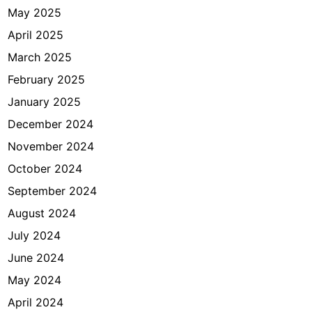
May 2025
April 2025
March 2025
February 2025
January 2025
December 2024
November 2024
October 2024
September 2024
August 2024
July 2024
June 2024
May 2024
April 2024