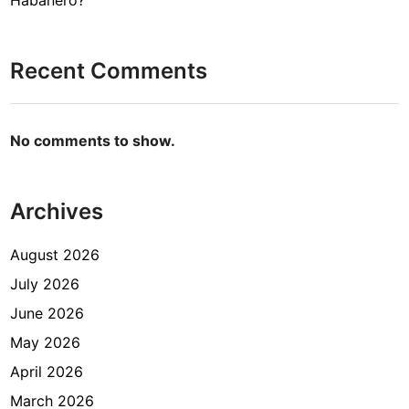
Habanero?
Recent Comments
No comments to show.
Archives
August 2026
July 2026
June 2026
May 2026
April 2026
March 2026