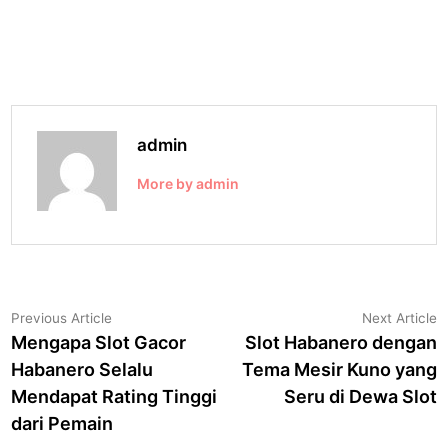
admin
More by admin
Post
Previous
N
Previous Article
Next Article
article:
a
Mengapa Slot Gacor
Slot Habanero dengan
navigation
Habanero Selalu
Tema Mesir Kuno yang
Mendapat Rating Tinggi
Seru di Dewa Slot
dari Pemain