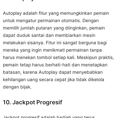
Autoplay adalah fitur yang memungkinkan pemain
untuk mengatur permainan otomatis. Dengan
memilih jumlah putaran yang diinginkan, pemain
dapat duduk santai dan membiarkan mesin
melakukan sisanya. Fitur ini sangat berguna bagi
mereka yang ingin menikmati permainan tanpa
harus menekan tombol setiap kali. Meskipun praktis,
pemain tetap harus berhati-hati dan menetapkan
batasan, karena Autoplay dapat menyebabkan
kehilangan uang secara cepat jika tidak dikelola
dengan bijak.
10. Jackpot Progresif
Jackpot progresif adalah hadiah yang terus