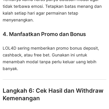
tidak terbawa emosi. Tetapkan batas menang dan
kalah setiap hari agar permainan tetap
menyenangkan.
4. Manfaatkan Promo dan Bonus
LOL4D sering memberikan promo bonus deposit,
cashback, atau free bet. Gunakan ini untuk
menambah modal tanpa perlu keluar uang lebih
banyak.
Langkah 6: Cek Hasil dan Withdraw
Kemenangan