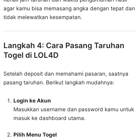
agar kamu bisa memasang angka dengan tepat dan
tidak melewatkan kesempatan.
Langkah 4: Cara Pasang Taruhan
Togel di LOL4D
Setelah deposit dan memahami pasaran, saatnya
pasang taruhan. Berikut langkah mudahnya:
Login ke Akun
Masukkan username dan password kamu untuk
masuk ke dashboard utama.
Pilih Menu Togel