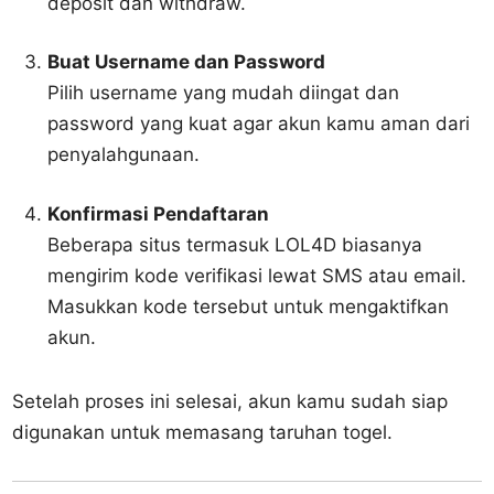
deposit dan withdraw.
Buat Username dan Password
Pilih username yang mudah diingat dan
password yang kuat agar akun kamu aman dari
penyalahgunaan.
Konfirmasi Pendaftaran
Beberapa situs termasuk LOL4D biasanya
mengirim kode verifikasi lewat SMS atau email.
Masukkan kode tersebut untuk mengaktifkan
akun.
Setelah proses ini selesai, akun kamu sudah siap
digunakan untuk memasang taruhan togel.