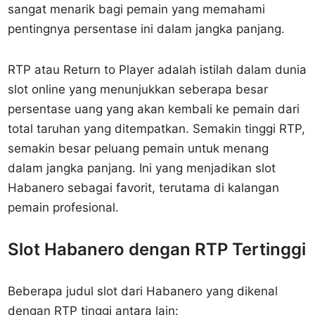
sangat menarik bagi pemain yang memahami
pentingnya persentase ini dalam jangka panjang.
RTP atau Return to Player adalah istilah dalam dunia
slot online yang menunjukkan seberapa besar
persentase uang yang akan kembali ke pemain dari
total taruhan yang ditempatkan. Semakin tinggi RTP,
semakin besar peluang pemain untuk menang
dalam jangka panjang. Ini yang menjadikan slot
Habanero sebagai favorit, terutama di kalangan
pemain profesional.
Slot Habanero dengan RTP Tertinggi
Beberapa judul slot dari Habanero yang dikenal
dengan RTP tinggi antara lain: