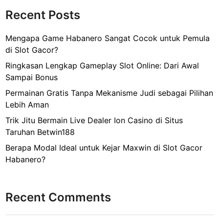
Recent Posts
Mengapa Game Habanero Sangat Cocok untuk Pemula
di Slot Gacor?
Ringkasan Lengkap Gameplay Slot Online: Dari Awal
Sampai Bonus
Permainan Gratis Tanpa Mekanisme Judi sebagai Pilihan
Lebih Aman
Trik Jitu Bermain Live Dealer Ion Casino di Situs
Taruhan Betwin188
Berapa Modal Ideal untuk Kejar Maxwin di Slot Gacor
Habanero?
Recent Comments