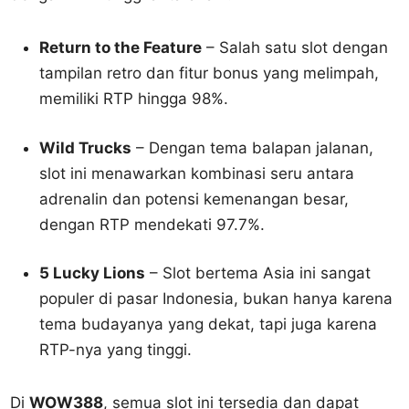
Return to the Feature
– Salah satu slot dengan
tampilan retro dan fitur bonus yang melimpah,
memiliki RTP hingga 98%.
Wild Trucks
– Dengan tema balapan jalanan,
slot ini menawarkan kombinasi seru antara
adrenalin dan potensi kemenangan besar,
dengan RTP mendekati 97.7%.
5 Lucky Lions
– Slot bertema Asia ini sangat
populer di pasar Indonesia, bukan hanya karena
tema budayanya yang dekat, tapi juga karena
RTP-nya yang tinggi.
Di
WOW388
, semua slot ini tersedia dan dapat