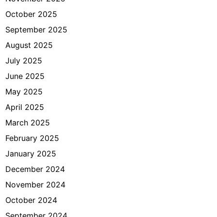
October 2025
September 2025
August 2025
July 2025
June 2025
May 2025
April 2025
March 2025
February 2025
January 2025
December 2024
November 2024
October 2024
September 2024