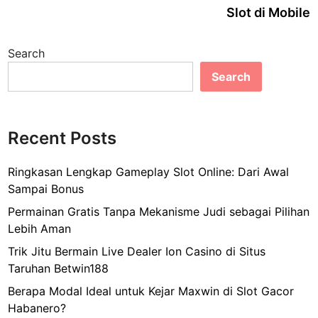
Slot di Mobile
Search
Search
Recent Posts
Ringkasan Lengkap Gameplay Slot Online: Dari Awal
Sampai Bonus
Permainan Gratis Tanpa Mekanisme Judi sebagai Pilihan
Lebih Aman
Trik Jitu Bermain Live Dealer Ion Casino di Situs
Taruhan Betwin188
Berapa Modal Ideal untuk Kejar Maxwin di Slot Gacor
Habanero?