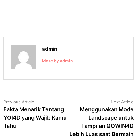
admin
More by admin
Post
Previous
N
Previous Article
Next Article
article:
a
Fakta Menarik Tentang
Menggunakan Mode
navigation
YOI4D yang Wajib Kamu
Landscape untuk
Tahu
Tampilan QQWIN4D
Lebih Luas saat Bermain