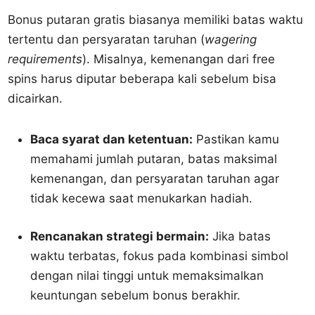
Bonus putaran gratis biasanya memiliki batas waktu
tertentu dan persyaratan taruhan (
wagering
requirements
). Misalnya, kemenangan dari free
spins harus diputar beberapa kali sebelum bisa
dicairkan.
Baca syarat dan ketentuan:
Pastikan kamu
memahami jumlah putaran, batas maksimal
kemenangan, dan persyaratan taruhan agar
tidak kecewa saat menukarkan hadiah.
Rencanakan strategi bermain:
Jika batas
waktu terbatas, fokus pada kombinasi simbol
dengan nilai tinggi untuk memaksimalkan
keuntungan sebelum bonus berakhir.