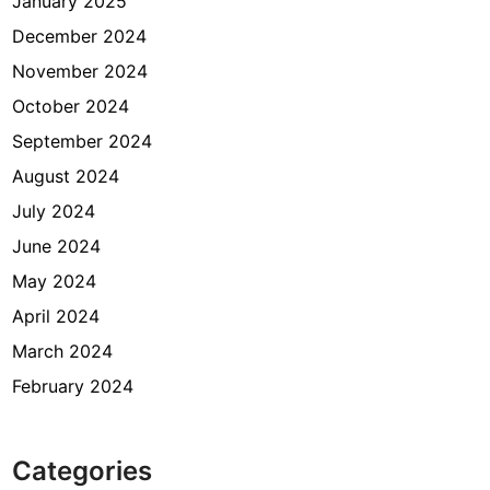
January 2025
December 2024
November 2024
October 2024
September 2024
August 2024
July 2024
June 2024
May 2024
April 2024
March 2024
February 2024
Categories