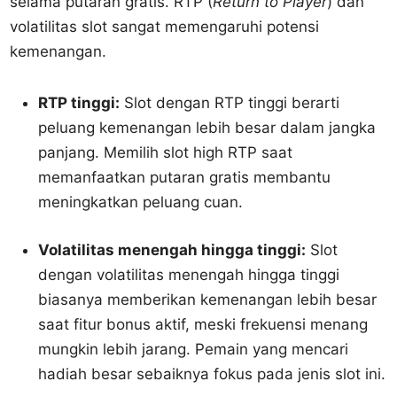
selama putaran gratis. RTP (
Return to Player
) dan
volatilitas slot sangat memengaruhi potensi
kemenangan.
RTP tinggi:
Slot dengan RTP tinggi berarti
peluang kemenangan lebih besar dalam jangka
panjang. Memilih slot high RTP saat
memanfaatkan putaran gratis membantu
meningkatkan peluang cuan.
Volatilitas menengah hingga tinggi:
Slot
dengan volatilitas menengah hingga tinggi
biasanya memberikan kemenangan lebih besar
saat fitur bonus aktif, meski frekuensi menang
mungkin lebih jarang. Pemain yang mencari
hadiah besar sebaiknya fokus pada jenis slot ini.