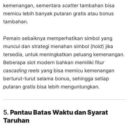
kemenangan, sementara
scatter
tambahan bisa
memicu lebih banyak putaran gratis atau bonus
tambahan.
Pemain sebaiknya memperhatikan simbol yang
muncul dan strategi menahan simbol (
hold
) jika
tersedia, untuk meningkatkan peluang kemenangan.
Beberapa slot modern bahkan memiliki fitur
cascading reels
yang bisa memicu kemenangan
berturut-turut selama bonus, sehingga setiap
putaran gratis bisa lebih menguntungkan.
5.
Pantau Batas Waktu dan Syarat
Taruhan