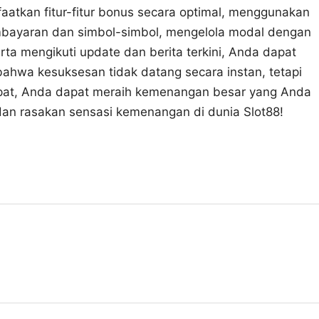
aatkan fitur-fitur bonus secara optimal, menggunakan
mbayaran dan simbol-simbol, mengelola modal dengan
rta mengikuti update dan berita terkini, Anda dapat
bahwa kesuksesan tidak datang secara instan, tetapi
tepat, Anda dapat meraih kemenangan besar yang Anda
dan rasakan sensasi kemenangan di dunia Slot88!