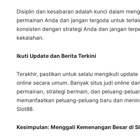
Disiplin dan kesabaran adalah kunci dalam meng
permainan Anda dan jangan tergoda untuk terlalu
konsisten dengan strategi Anda dan jangan ter
kekalahan.
Ikuti Update dan Berita Terkini
Terakhir, pastikan untuk selalu mengikuti update 
online secara umum. Banyak situs judi online da
permainan, strategi bermain, dan peluang-pelua
memanfaatkan peluang-peluang baru dan menin
Slot88.
Kesimpulan: Menggali Kemenangan Besar di S