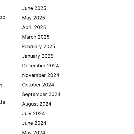
June 2025
bol
May 2025
April 2025
March 2025
February 2025
January 2025
December 2024
November 2024
October 2024
n
September 2024
nda
August 2024
July 2024
June 2024
May 2024