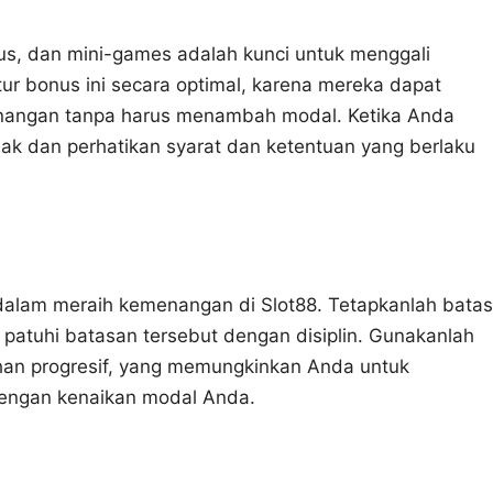
onus, dan mini-games adalah kunci untuk menggali
tur bonus ini secara optimal, karena mereka dapat
nangan tanpa harus menambah modal. Ketika Anda
ak dan perhatikan syarat dan ketentuan yang berlaku
 dalam meraih kemenangan di Slot88. Tetapkanlah bata
patuhi batasan tersebut dengan disiplin. Gunakanlah
aruhan progresif, yang memungkinkan Anda untuk
dengan kenaikan modal Anda.