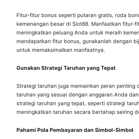
Fitur-fitur bonus seperti putaran gratis, roda b
kemenangan besar di Slot88. Manfaatkan fitur-fi
meningkatkan peluang Anda untuk meraih keme
mendapatkan fitur bonus, gunakanlah dengan bij
untuk memaksimalkan manfaatnya.
Gunakan Strategi Taruhan yang Tepat
Strategi taruhan juga memainkan peran penting
taruhan yang sesuai dengan anggaran Anda dan 
strategi taruhan yang tepat, seperti strategi t
meningkatkan taruhan secara bertahap seiring 
Pahami Pola Pembayaran dan Simbol-Simbol