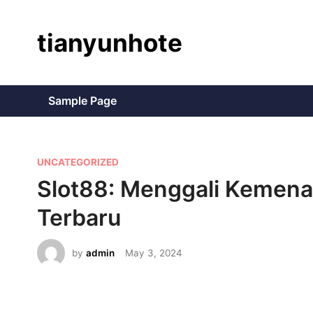
Skip
to
tianyunhote
content
Sample Page
P
UNCATEGORIZED
o
Slot88: Menggali Kemena
s
Terbaru
t
e
by
admin
May 3, 2024
d
i
n