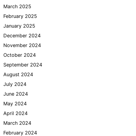
March 2025
February 2025
January 2025
December 2024
November 2024
October 2024
September 2024
August 2024
July 2024
June 2024
May 2024
April 2024
March 2024
February 2024