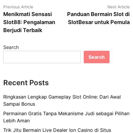
Post
Previous
N
Previous Article
Next Article
article:
a
Menikmati Sensasi
Panduan Bermain Slot di
navigation
Slot88: Pengalaman
SlotBesar untuk Pemula
Berjudi Terbaik
Search
Search
Recent Posts
Ringkasan Lengkap Gameplay Slot Online: Dari Awal
Sampai Bonus
Permainan Gratis Tanpa Mekanisme Judi sebagai Pilihan
Lebih Aman
Trik Jitu Bermain Live Dealer Ion Casino di Situs