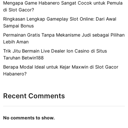
Mengapa Game Habanero Sangat Cocok untuk Pemula
di Slot Gacor?
Ringkasan Lengkap Gameplay Slot Online: Dari Awal
Sampai Bonus
Permainan Gratis Tanpa Mekanisme Judi sebagai Pilihan
Lebih Aman
Trik Jitu Bermain Live Dealer Ion Casino di Situs
Taruhan Betwin188
Berapa Modal Ideal untuk Kejar Maxwin di Slot Gacor
Habanero?
Recent Comments
No comments to show.