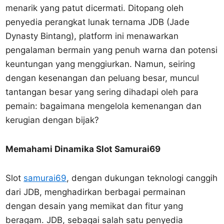
menarik yang patut dicermati. Ditopang oleh
penyedia perangkat lunak ternama JDB (Jade
Dynasty Bintang), platform ini menawarkan
pengalaman bermain yang penuh warna dan potensi
keuntungan yang menggiurkan. Namun, seiring
dengan kesenangan dan peluang besar, muncul
tantangan besar yang sering dihadapi oleh para
pemain: bagaimana mengelola kemenangan dan
kerugian dengan bijak?
Memahami Dinamika Slot Samurai69
Slot
samurai69
, dengan dukungan teknologi canggih
dari JDB, menghadirkan berbagai permainan
dengan desain yang memikat dan fitur yang
beragam. JDB, sebagai salah satu penyedia