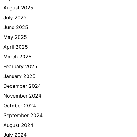
August 2025
July 2025
June 2025
May 2025
April 2025
March 2025
February 2025
January 2025
December 2024
November 2024
October 2024
September 2024
August 2024
July 2024