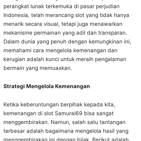
perangkat lunak terkemuka di pasar perjudian
Indonesia, telah merancang slot yang tidak hanya
menarik secara visual, tetapi juga menawarkan
mekanisme permainan yang adil dan transparan.
Dalam dunia yang penuh dengan kemungkinan ini,
memahami cara mengelola kemenangan dan
kerugian adalah kunci untuk meraih pengalaman
bermain yang memuaskan.
Strategi Mengelola Kemenangan
Ketika keberuntungan berpihak kepada kita,
kemenangan di slot Samurai69 bisa sangat
menggembirakan. Namun, salah satu tantangan
terbesar adalah bagaimana mengelola hasil yang
menggembirakan ini dengan bijak. Berikut adalah