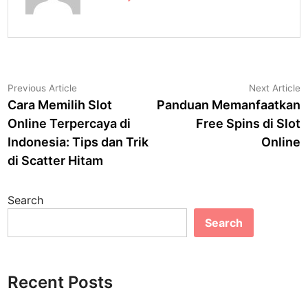
Post
Previous
N
Previous Article
Next Article
article:
a
Cara Memilih Slot
Panduan Memanfaatkan
navigation
Online Terpercaya di
Free Spins di Slot
Indonesia: Tips dan Trik
Online
di Scatter Hitam
Search
Search
Recent Posts