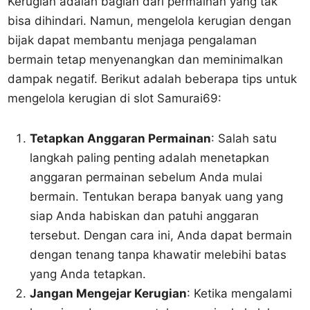
Kerugian adalah bagian dari permainan yang tak
bisa dihindari. Namun, mengelola kerugian dengan
bijak dapat membantu menjaga pengalaman
bermain tetap menyenangkan dan meminimalkan
dampak negatif. Berikut adalah beberapa tips untuk
mengelola kerugian di slot Samurai69:
Tetapkan Anggaran Permainan
: Salah satu
langkah paling penting adalah menetapkan
anggaran permainan sebelum Anda mulai
bermain. Tentukan berapa banyak uang yang
siap Anda habiskan dan patuhi anggaran
tersebut. Dengan cara ini, Anda dapat bermain
dengan tenang tanpa khawatir melebihi batas
yang Anda tetapkan.
Jangan Mengejar Kerugian
: Ketika mengalami