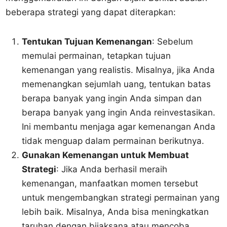
beberapa strategi yang dapat diterapkan:
Tentukan Tujuan Kemenangan
: Sebelum
memulai permainan, tetapkan tujuan
kemenangan yang realistis. Misalnya, jika Anda
memenangkan sejumlah uang, tentukan batas
berapa banyak yang ingin Anda simpan dan
berapa banyak yang ingin Anda reinvestasikan.
Ini membantu menjaga agar kemenangan Anda
tidak menguap dalam permainan berikutnya.
Gunakan Kemenangan untuk Membuat
Strategi
: Jika Anda berhasil meraih
kemenangan, manfaatkan momen tersebut
untuk mengembangkan strategi permainan yang
lebih baik. Misalnya, Anda bisa meningkatkan
taruhan dengan bijaksana atau mencoba