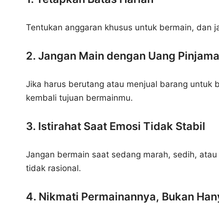
Tentukan anggaran khusus untuk bermain, dan j
2. Jangan Main dengan Uang Pinjam
Jika harus berutang atau menjual barang untuk b
kembali tujuan bermainmu.
3. Istirahat Saat Emosi Tidak Stabil
Jangan bermain saat sedang marah, sedih, atau 
tidak rasional.
4. Nikmati Permainannya, Bukan Ha