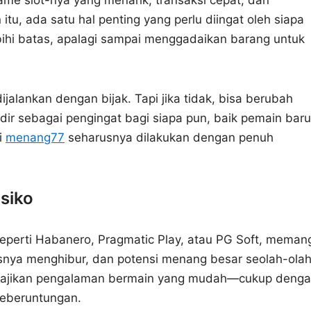
ame slot-nya yang menarik, transaksi cepat, dan
tu, ada satu hal penting yang perlu diingat oleh siapa
ihi batas, apalagi sampai menggadaikan barang untuk
ijalankan dengan bijak. Tapi jika tidak, bisa berubah
adir sebagai pengingat bagi siapa pun, baik pemain baru
i
menang77
seharusnya dilakukan dengan penuh
isiko
 seperti Habanero, Pragmatic Play, atau PG Soft, meman
usnya menghibur, dan potensi menang besar seolah-ola
enyajikan pengalaman bermain yang mudah—cukup deng
keberuntungan.