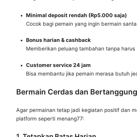
Minimal deposit rendah (Rp5.000 saja)
Cocok bagi pemain yang ingin bermain santa
Bonus harian & cashback
Memberikan peluang tambahan tanpa harus d
Customer service 24 jam
Bisa membantu jika pemain merasa butuh jeda
Bermain Cerdas dan Bertanggun
Agar permainan tetap jadi kegiatan positif dan 
platform seperti menang77:
1. Tetapkan Batas Harian