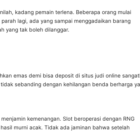
nilah, kadang pemain terlena. Beberapa orang mulai
h parah lagi, ada yang sampai menggadaikan barang
ah yang tak boleh dilanggar.
an emas demi bisa deposit di situs judi online sangat
i tidak sebanding dengan kehilangan benda berharga y
sa menjamin kemenangan. Slot beroperasi dengan RNG
hasil murni acak. Tidak ada jaminan bahwa setelah