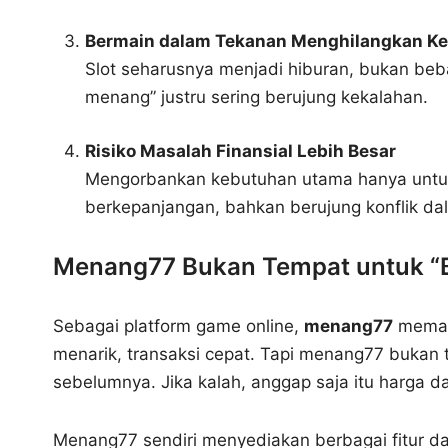
Bermain dalam Tekanan Menghilangkan K
Slot seharusnya menjadi hiburan, bukan be
menang” justru sering berujung kekalahan.
Risiko Masalah Finansial Lebih Besar
Mengorbankan kebutuhan utama hanya untuk
berkepanjangan, bahkan berujung konflik da
Menang77 Bukan Tempat untuk “B
Sebagai platform game online,
menang77
meman
menarik, transaksi cepat. Tapi menang77 bukan 
sebelumnya. Jika kalah, anggap saja itu harga da
Menang77 sendiri menyediakan berbagai fitur 