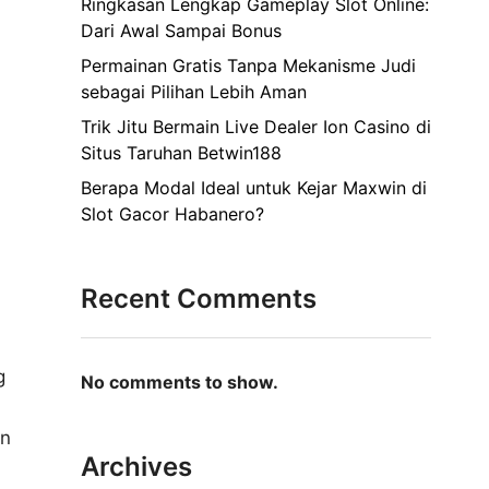
Ringkasan Lengkap Gameplay Slot Online:
Dari Awal Sampai Bonus
Permainan Gratis Tanpa Mekanisme Judi
sebagai Pilihan Lebih Aman
Trik Jitu Bermain Live Dealer Ion Casino di
Situs Taruhan Betwin188
Berapa Modal Ideal untuk Kejar Maxwin di
Slot Gacor Habanero?
Recent Comments
g
No comments to show.
h
an
Archives