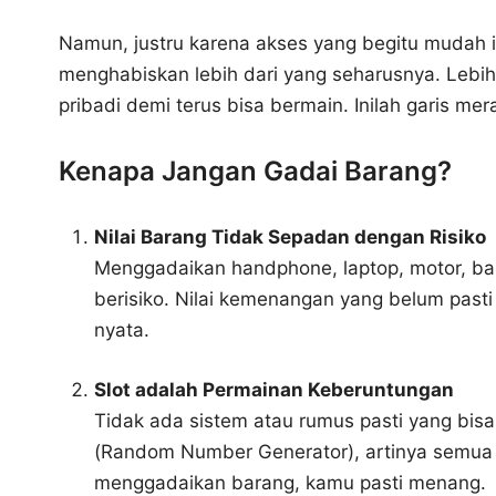
Namun, justru karena akses yang begitu mudah i
menghabiskan lebih dari yang seharusnya. Lebi
pribadi demi terus bisa bermain. Inilah garis mer
Kenapa Jangan Gadai Barang?
Nilai Barang Tidak Sepadan dengan Risiko
Menggadaikan handphone, laptop, motor, bahk
berisiko. Nilai kemenangan yang belum past
nyata.
Slot adalah Permainan Keberuntungan
Tidak ada sistem atau rumus pasti yang bi
(Random Number Generator), artinya semua 
menggadaikan barang, kamu pasti menang.