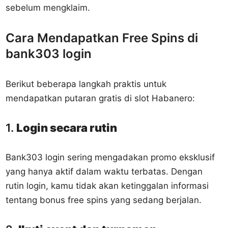
sebelum mengklaim.
Cara Mendapatkan Free Spins di
bank303 login
Berikut beberapa langkah praktis untuk
mendapatkan putaran gratis di slot Habanero:
1.
Login secara rutin
Bank303 login sering mengadakan promo eksklusif
yang hanya aktif dalam waktu terbatas. Dengan
rutin login, kamu tidak akan ketinggalan informasi
tentang bonus free spins yang sedang berjalan.