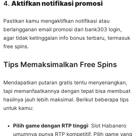
4.
Aktifkan notifikasi promosi
Pastikan kamu mengaktifkan notifikasi atau
berlangganan email promosi dari bank303 login,
agar tidak ketinggalan info bonus terbaru, termasuk
free spins.
Tips Memaksimalkan Free Spins
Mendapatkan putaran gratis tentu menyenangkan,
tapi memanfaatkannya dengan tepat bisa membuat
hasilnya jauh lebih maksimal. Berikut beberapa tips
untuk kamu:
Pilih game dengan RTP tinggi
: Slot Habanero
umumnya punya RTP kompetitif. Pilih game yang