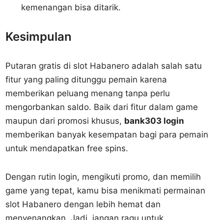
kemenangan bisa ditarik.
Kesimpulan
Putaran gratis di slot Habanero adalah salah satu
fitur yang paling ditunggu pemain karena
memberikan peluang menang tanpa perlu
mengorbankan saldo. Baik dari fitur dalam game
maupun dari promosi khusus,
bank303 login
memberikan banyak kesempatan bagi para pemain
untuk mendapatkan free spins.
Dengan rutin login, mengikuti promo, dan memilih
game yang tepat, kamu bisa menikmati permainan
slot Habanero dengan lebih hemat dan
menyenangkan. Jadi, jangan ragu untuk