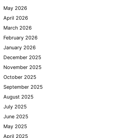
May 2026
April 2026
March 2026
February 2026
January 2026
December 2025
November 2025
October 2025
September 2025
August 2025
July 2025
June 2025
May 2025
April 2025